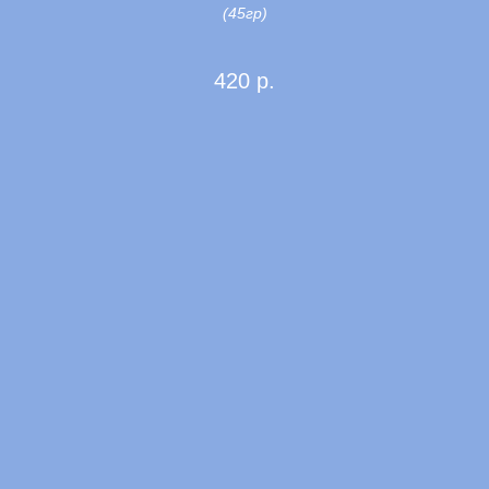
(45гр)
420
р.