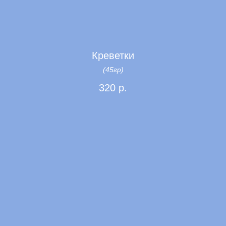
Креветки
(45гр)
Десерты
320
р.