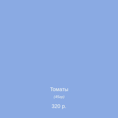
Томаты
(45гр)
320
р.