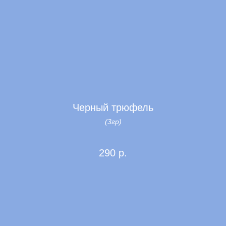
Черный трюфель
(3гр)
290
р.