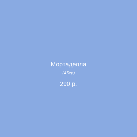
Мортаделла
(45гр)
290
р.