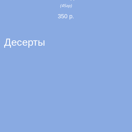
(45гр)
350
р.