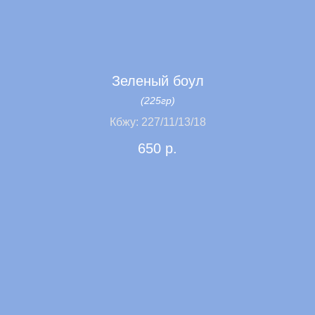
Зеленый боул
(225гр)
Кбжу: 227/11/13/18
650
р.