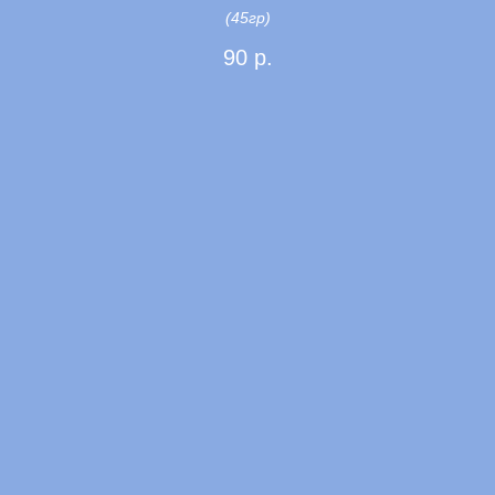
(45гр)
90
р.