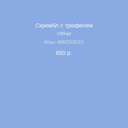
Скрембл с трюфелем
(165гр)
Кбжу: 466/23/35/15
650
р.